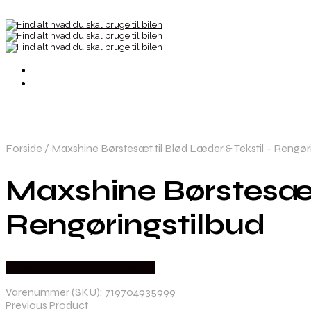
Forside
/
Maxshine Børstesæt til Blød Læder & Tekstil – Rengør
Maxshine Børstesæt 
Rengøringstilbud
Købes hos Maxshine Danmark
Varenummer (SKU):
719704935999
Previous Product