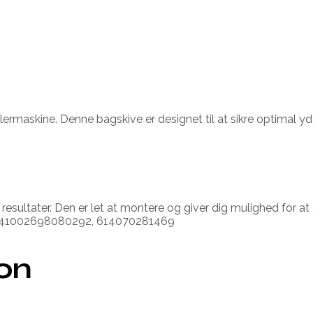
lermaskine. Denne bagskive er designet til at sikre optimal 
esultater. Den er let at montere og giver dig mulighed for at 
 id: 41002698080292, 614070281469
ion