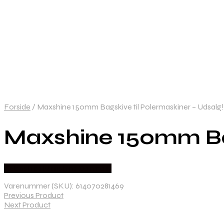
Forside
/
Maxshine 150mm Bagskive til Polermaskiner – Udsalg!
Maxshine 150mm Bag
Købes hos Maxshine Danmark
Varenummer (SKU):
614070281469
Previous Product
Next Product