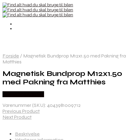
Forside
/
Magnetisk Bundprop M12x1.50 med Pakning fra
Matthies
Magnetisk Bundprop M12x1.50
med Pakning fra Matthies
Købes hos Kajs Mc
Varenummer (SKU):
4043981009712
Previous Product
Next Product
Beskrivelse
Yderligere information