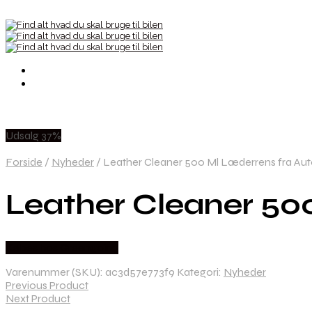
Udsalg 37%
Forside
/
Nyheder
/
Leather Cleaner 500 Ml Læderrens fra Au
Leather Cleaner 50
Købes hos Greengoing
Varenummer (SKU):
ac3d57e773f9
Kategori:
Nyheder
Previous Product
Next Product