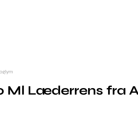
toglym
0 Ml Læderrens fra 