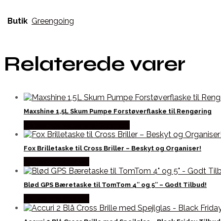
Butik
Greengoing
Relaterede varer
Maxshine 1,5L Skum Pumpe Forstøverflaske til Rengøring
Købes hos Maxshine Danmark
Fox Brilletaske til Cross Briller – Beskyt og Organiser!
Købes hos Kajs Mc
Blød GPS Bæretaske til TomTom 4″ og 5″ – Godt Tilbud!
Købes hos Kajs Mc