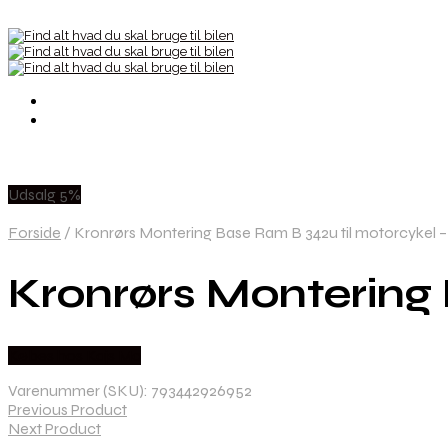
Udsalg 5%
Forside
/
Kronrørs Montering Base Ram B 342u til motorcykel – 
Kronrørs Montering 
Købes hos Kajs Mc
Varenummer (SKU):
793442926952
Previous Product
Next Product