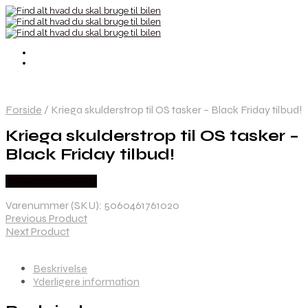
Forside
/
Kriega skulderstrop til OS tasker – Black Friday tilbud!
Kriega skulderstrop til OS tasker –
Black Friday tilbud!
Købes hos Kajs Mc
Varenummer (SKU):
5060461761020
Previous Product
Next Product
Beskrivelse
Yderligere information