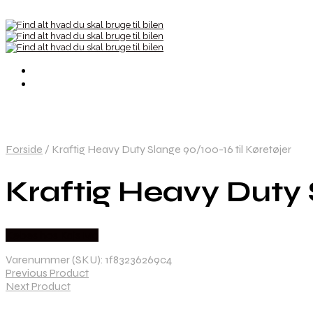
Forside
/
Kraftig Heavy Duty Slange 90/100-16 til Køretøjer
Kraftig Heavy Duty S
Købes hos Kajs Mc
Varenummer (SKU):
1f83236269c4
Previous Product
Next Product