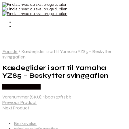
Forside
/
Kædeglider i sort til Yamaha YZ85 – Beskytter
svinggaflen
Kædeglider i sort til Yamaha
YZ85 – Beskytter svinggaflen
Købes hos Kajs Mc
Varenummer (SKU):
1bc0727f17bb
Previous Product
Next Product
Beskrivelse
Yderligere information