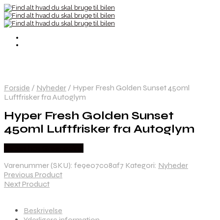
Forside
/
Nyheder
/
Hyper Fresh Golden Sunset 450ml
Luftfrisker fra Autoglym
Hyper Fresh Golden Sunset
450ml Luftfrisker fra Autoglym
Købes hos Greengoing
Varenummer (SKU):
fe9e07c08af7
Kategori:
Nyheder
Previous Product
Next Product
Beskrivelse
Yderligere information