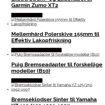
Garmin Zumo XT2
Købes hos Kajs Mc
Mellemhård Polerskive 155mm til
Effektiv Lakopfriskning
Købes hos Maxshine Danmark
Puig Bremseadapter til forskellige
modeller (B10)
Købes hos Kajs Mc
Bremseklodser Sinter til Yamaha