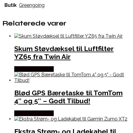
Butik
Greengoing
Relaterede varer
Skum Støvdæksel til Luftfilter
YZ65 fra Twin Air
Købes hos Kajs Mc
Blød GPS Bæretaske til TomTom
4″ og 5″ – Godt Tilbud!
Købes hos Kajs Mc
Ekstra Strøm- og Ladekabel til