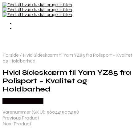
Forside
/
Hvid Sideskærm til Yam YZ85 fra Polisport – Kvalitet
og Holdbarhed
Hvid Sideskærm til Yam YZ85 fra
Polisport – Kvalitet og
Holdbarhed
Købes hos Kajs Mc
Varenummer (SKU):
5604415074158
Previous Product
Next Product