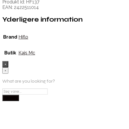
Produkt id: HF137
EAN: 2422511014
Yderligere information
Brand
Hiflo
Butik
Kajs Mc
×
×
What are you looking for?