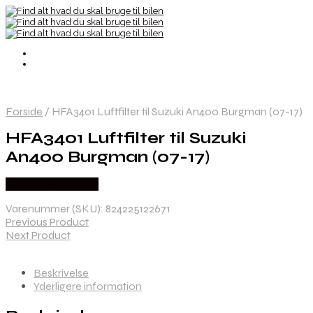
Forside
/
HFA3401 Luftfilter til Suzuki An400 Burgman (07-17)
HFA3401 Luftfilter til Suzuki
An400 Burgman (07-17)
Købes hos Kajs Mc
Varenummer (SKU):
824225122671
Previous Product
Next Product
Beskrivelse
Yderligere information