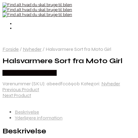
Forside
/
Nyheder
/
Halsvarmere Sort fra Moto Girl
Halsvarmere Sort fra Moto Girl
Købes hos Moto Lounge
Varenummer (SKU):
abeedfcc690b
Kategori:
Nyheder
Previous Product
Next Product
Beskrivelse
Yderligere information
Beskrivelse