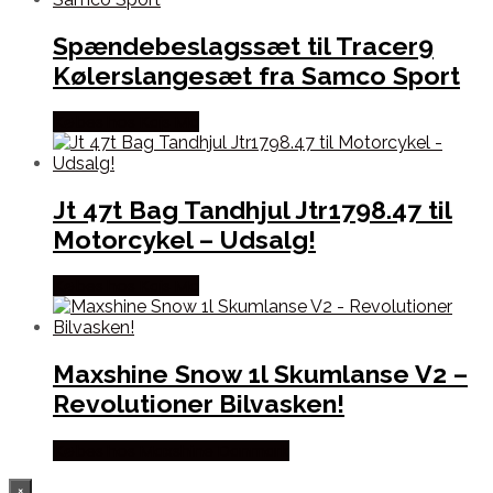
Spændebeslagssæt til Tracer9
Kølerslangesæt fra Samco Sport
Købes hos Kajs Mc
Jt 47t Bag Tandhjul Jtr1798.47 til
Motorcykel – Udsalg!
Købes hos Kajs Mc
Maxshine Snow 1l Skumlanse V2 –
Revolutioner Bilvasken!
Købes hos Maxshine Danmark
×