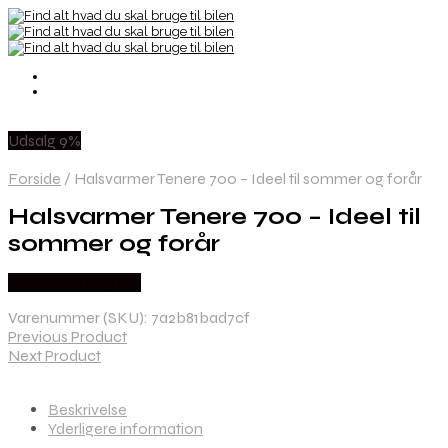
Udsalg 9%
Forside
/
Halsvarmer Tenere 700 – Ideel til sommer og forår
Halsvarmer Tenere 700 – Ideel til
sommer og forår
Købes hos Kajs Mc
Varenummer (SKU):
7a2b81bad7cf
Previous Product
Next Product
Beskrivelse
Yderligere information