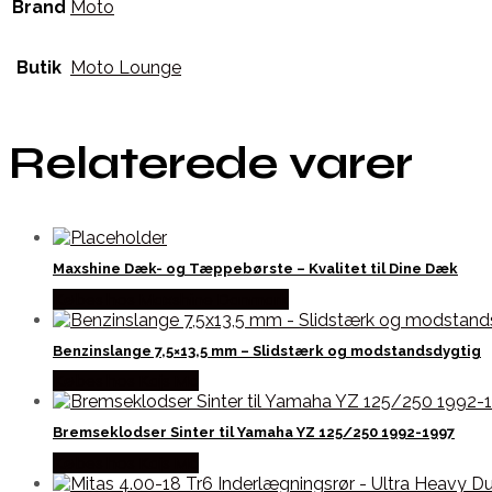
Brand
Moto
Butik
Moto Lounge
Relaterede varer
Maxshine Dæk- og Tæppebørste – Kvalitet til Dine Dæk
Købes hos Maxshine Danmark
Benzinslange 7,5×13,5 mm – Slidstærk og modstandsdygtig
Købes hos Kajs Mc
Bremseklodser Sinter til Yamaha YZ 125/250 1992-1997
Købes hos Kajs Mc