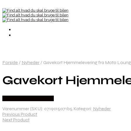
Forside
/
Nyheder
/
Gavekort Hjemmelevering fra Moto Loun
Gavekort Hjemmele
Købes hos Moto Lounge
Varenummer (SKU):
c719c15a71b5
Kategori:
Nyheder
Previous Product
Next Product