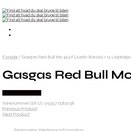
Forside
/
Gasgas Red Bull Mc 450f (Justin Barcia) 1:12 Legetøjs
Gasgas Red Bull Mc 
Købes hos Kajs Mc
Varenummer (SKU):
093577583038
Previous Product
Next Product
Beskrivelse
Yderligere information