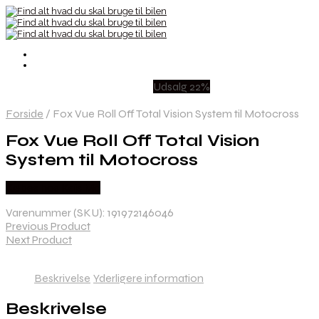
Udsalg 22%
Forside
/
Fox Vue Roll Off Total Vision System til Motocross
Fox Vue Roll Off Total Vision
System til Motocross
Købes hos Kajs Mc
Varenummer (SKU):
191972146046
Previous Product
Next Product
Beskrivelse
Yderligere information
Beskrivelse