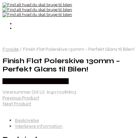
Forside
/
Finish Flat Polerskive 130mm – Perfekt Glans til Bilen!
Finish Flat Polerskive 130mm –
Perfekt Glans til Bilen!
Købes hos Maxshine Danmark
Varenummer (SKU):
614070281803
Previous Product
Next Product
Beskrivelse
Yderligere information