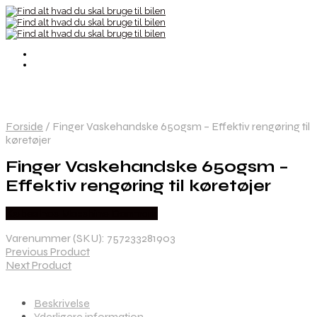
Forside
/
Finger Vaskehandske 650gsm – Effektiv rengøring til
køretøjer
Finger Vaskehandske 650gsm –
Effektiv rengøring til køretøjer
Købes hos Maxshine Danmark
Varenummer (SKU):
757233281903
Previous Product
Next Product
Beskrivelse
Yderligere information