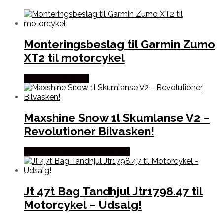
Monteringsbeslag til Garmin Zumo
XT2 til motorcykel
Købes hos Kajs Mc
Maxshine Snow 1l Skumlanse V2 –
Revolutioner Bilvasken!
Købes hos Maxshine Danmark
Jt 47t Bag Tandhjul Jtr1798.47 til
Motorcykel – Udsalg!