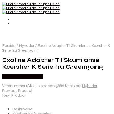
Forside
/
Nyheder
/
Exoline Adapter Til Skumlanse Kærsher K
Serie fra Greengoing
Exoline Adapter Til Skumlanse
Kærsher K Serie fra Greengoing
Købes hos Greengoing
Varenummer (SKU):
2070ee12588d
Kategori:
Nyheder
Previous Product
Next Product
Beskrivelse
Yderligere information