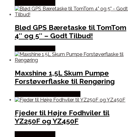
Købes hos Kajs Mc
Blød GPS Bæretaske til TomTom
4″ og 5″ – Godt Tilbud!
Købes hos Kajs Mc
Maxshine 1,5L Skum Pumpe
Forstøverflaske til Rengøring
Købes hos Maxshine Danmark
Fjeder til Højre Fodhviler til
YZ250F og YZ450F
Købes hos Kajs Mc