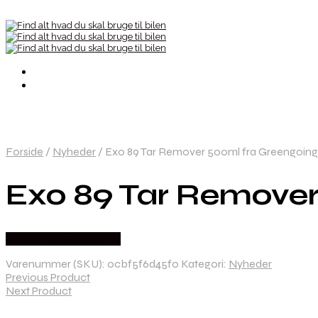
Forside
/
Nyheder
/
Exo 89 Tar Remover 500ml fra Greengoing
Exo 89 Tar Remover
Købes hos Greengoing
Varenummer (SKU):
0cbf5f6d45f0
Kategori:
Nyheder
Previous Product
Next Product