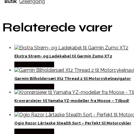
Butik
Greengoing
Relaterede varer
Ekstra Strøm- og Ladekabel til Garmin Zumo XT2
Købes hos Kajs Mc
Garmin Bilholdersæt Xt2 Thread 2 til Motorcykelnavigator
Købes hos Kajs Mc
Kronrørslejer til Yamaha YZ-modeller fra Moose – Tilbud!
Købes hos Kajs Mc
Ogio Razor Lårtaske Stealth Sort – Perfekt til Motorcykler
Købes hos Kajs Mc