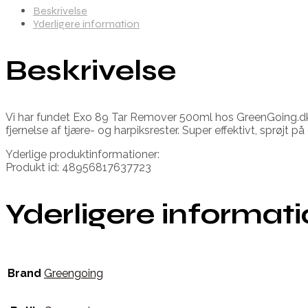
Beskrivelse
Yderligere information
Beskrivelse
Vi har fundet Exo 89 Tar Remover 500ml hos GreenGoing.dk i 
fjernelse af tjære- og harpiksrester. Super effektivt, sprøjt p
Yderlige produktinformationer:
Produkt id: 48956817637723
Yderligere informat
Brand
Greengoing