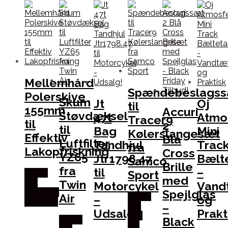
Mellemhård
Spændebeslags
Polerskive
Skum
Jt
Oj
til
155mm
Accuri
Støvdæksel
47t
Atmo
Tracer9
til
2
til
Bag
Mini
Kølerslangesæt
Effektiv
Blå
Luftfilter
Tandhjul
Trac
fra
Lakopfriskning
Cross
YZ65
Jtr1798.47
Bælt
Samco
Brille
fra
til
–
Sport
Købes
med
Twin
hos
Motorcykel
Vand
Spejlglas
Maxshine
Air
Købes
–
og
Danmark
–
hos
Udsalg!
Prakt
Kajs
Black
Købes
Mc