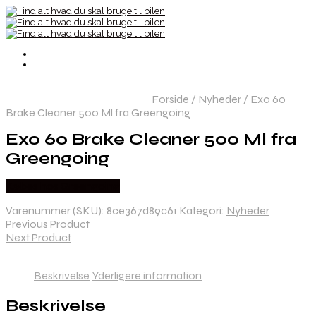
Forside
/
Nyheder
/
Exo 60
Brake Cleaner 500 Ml fra Greengoing
Exo 60 Brake Cleaner 500 Ml fra
Greengoing
Købes hos Greengoing
Varenummer (SKU):
8ce367d89c61
Kategori:
Nyheder
Previous Product
Next Product
Beskrivelse
Yderligere information
Beskrivelse