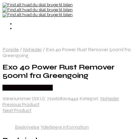
Forside
/
Nyheder
/
Exo 40 Power Rust Remover 500ml fra
Greengoing
Exo 40 Power Rust Remover
500ml fra Greengoing
Købes hos Greengoing
Varenummer (SKU):
72ad28ace449
Kategori:
Nyheder
Previous Product
Next Product
Beskrivelse
Yderligere information