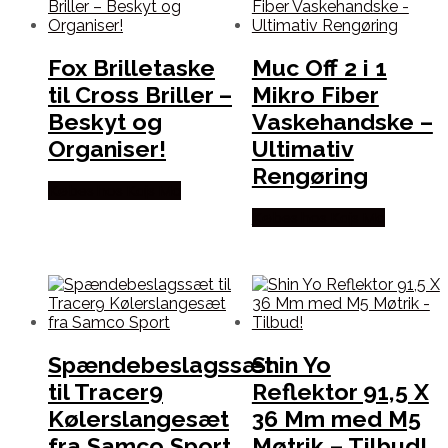
Fox Brilletaske
Muc Off 2 i 1
til Cross Briller –
Mikro Fiber
Beskyt og
Vaskehandske –
Organiser!
Ultimativ
Rengøring
Købes hos Kajs Mc
Købes hos Kajs Mc
Spændebeslagssæt
Shin Yo
til Tracer9
Reflektor 91,5 X
Kølerslangesæt
36 Mm med M5
fra Samco Sport
Møtrik – Tilbud!