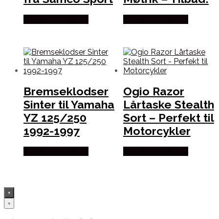
Købes hos Kajs Mc
Købes hos Kajs Mc
Bremseklodser
Ogio Razor
Sinter til Yamaha
Lårtaske Stealth
YZ 125/250
Sort – Perfekt til
1992-1997
Motorcykler
Købes hos Kajs Mc
Købes hos Kajs Mc
×
×