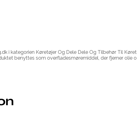
k i kategorien Køretøjer Og Dele Dele Og Tilbehør Til Køretøj
oduktet benyttes som overfladesmøremiddel, der fjerner olie og
ion