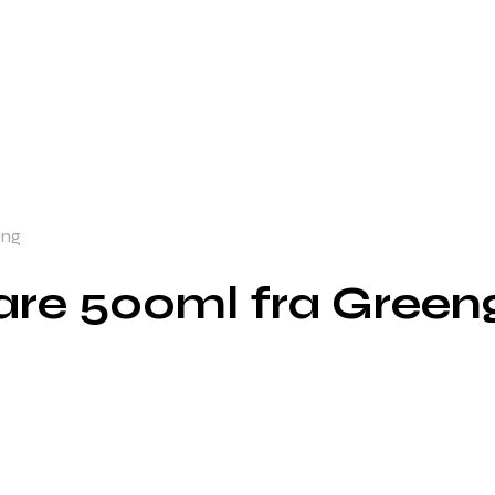
ing
care 500ml fra Green