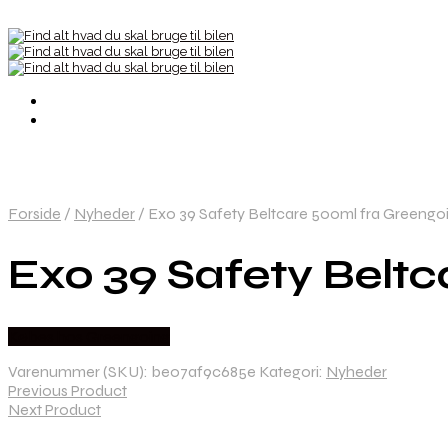
Forside
/
Nyheder
/
Exo 39 Safety Beltcare 500ml fra Greengo
Exo 39 Safety Belt
Købes hos Greengoing
Varenummer (SKU):
be07af9c685e
Kategori:
Nyheder
Previous Product
Next Product