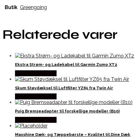
Butik
Greengoing
Relaterede varer
Ekstra Strøm- og Ladekabel til Garmin Zumo XT2
Købes hos Kajs Mc
Skum Støvdæksel til Luftfilter YZ65 fra Twin Air
Købes hos Kajs Mc
Puig Bremseadapter til forskellige modeller (B10)
Købes hos Kajs Mc
Maxshine Dæk- og Tæppebørste – Kvalitet til Dine Dæk