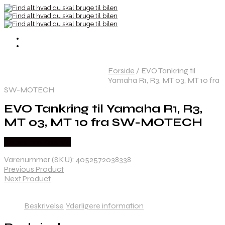
Forside
/
EVO Tankring til
Yamaha R1, R3, MT 03, MT 10 fra
SW-MOTECH
EVO Tankring til Yamaha R1, R3,
MT 03, MT 10 fra SW-MOTECH
Købes hos Kajs Mc
Varenummer (SKU):
4052572038338
Previous Product
Next Product
Beskrivelse
Yderligere information