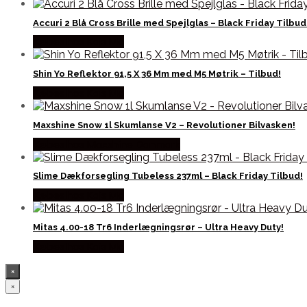
Accuri 2 Blå Cross Brille med Spejlglas – Black Friday Tilbud
Købes hos Kajs Mc
Shin Yo Reflektor 91,5 X 36 Mm med M5 Møtrik – Tilbud!
Købes hos Kajs Mc
Maxshine Snow 1l Skumlanse V2 – Revolutioner Bilvasken!
Købes hos Maxshine Danmark
Slime Dækforsegling Tubeless 237ml – Black Friday Tilbud!
Købes hos Kajs Mc
Mitas 4.00-18 Tr6 Inderlægningsrør – Ultra Heavy Duty!
Købes hos Kajs Mc
×
×