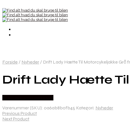
Forside
/
Nyheder
/
Drift Lady Hætte Til Motorcykeljakke Grå f
Drift Lady Hætte Ti
Købes hos Moto Lounge
Varenummer (SKU):
0a6ab8b0fb45
Kategori:
Nyheder
Previous Product
Next Product