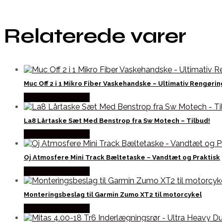
Relaterede varer
Muc Off 2 i 1 Mikro Fiber Vaskehandske – Ultimativ Rengørin
Købes hos Kajs Mc
La8 Lårtaske Sæt Med Benstrop fra Sw Motech – Tilbud!
Købes hos Kajs Mc
Oj Atmosfere Mini Track Bæltetaske – Vandtæt og Praktisk
Købes hos Kajs Mc
Monteringsbeslag til Garmin Zumo XT2 til motorcykel
Købes hos Kajs Mc