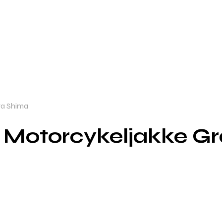
ra Shima
l Motorcykeljakke Gr