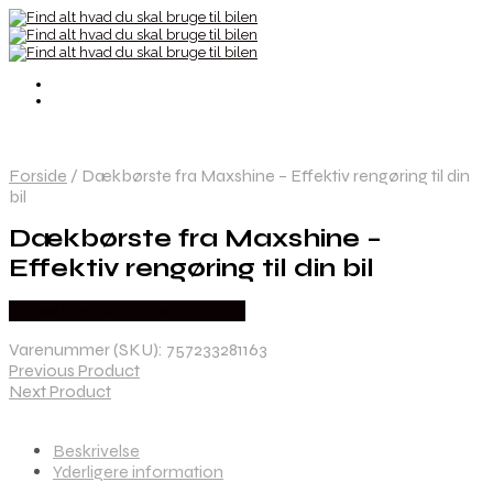
Forside
/
Dækbørste fra Maxshine – Effektiv rengøring til din
bil
Dækbørste fra Maxshine –
Effektiv rengøring til din bil
Købes hos Maxshine Danmark
Varenummer (SKU):
757233281163
Previous Product
Next Product
Beskrivelse
Yderligere information