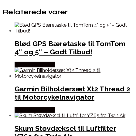
Relaterede varer
Blød GPS Bæretaske til TomTom
4″ og 5″ – Godt Tilbud!
Købes hos Kajs Mc
Garmin Bilholdersæt Xt2 Thread 2
til Motorcykelnavigator
Købes hos Kajs Mc
Skum Støvdæksel til Luftfilter