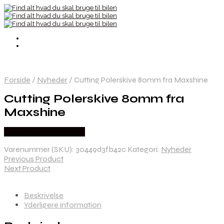
Forside
/
Nyheder
/
Cutting Polerskive 80mm fra Maxshine
Cutting Polerskive 80mm fra
Maxshine
Købes hos Greengoing
Varenummer (SKU):
30449d3fb42c
Kategori:
Nyheder
Previous Product
Next Product
Beskrivelse
Yderligere information