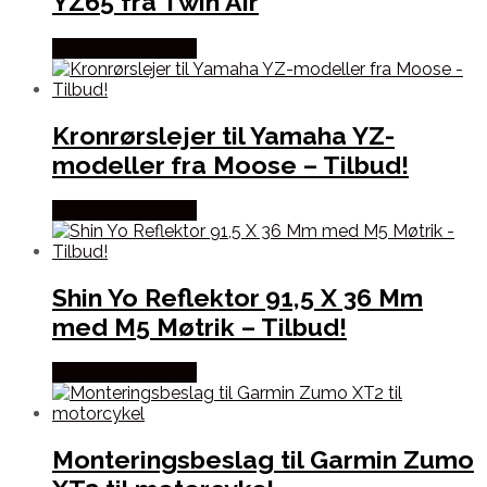
YZ65 fra Twin Air
Købes hos Kajs Mc
Kronrørslejer til Yamaha YZ-
modeller fra Moose – Tilbud!
Købes hos Kajs Mc
Shin Yo Reflektor 91,5 X 36 Mm
med M5 Møtrik – Tilbud!
Købes hos Kajs Mc
Monteringsbeslag til Garmin Zumo