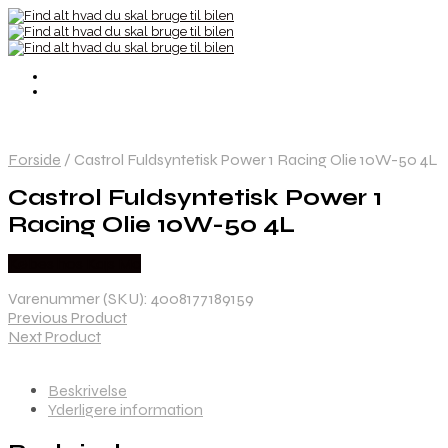
Forside
/
Castrol Fuldsyntetisk Power 1 Racing Olie 10W-50 4L
Castrol Fuldsyntetisk Power 1
Racing Olie 10W-50 4L
Købes hos Kajs Mc
Varenummer (SKU):
4008177189159
Previous Product
Next Product
Beskrivelse
Yderligere information