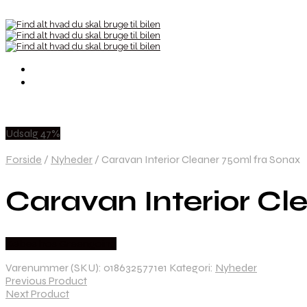
Udsalg 47%
Forside
/
Nyheder
/
Caravan Interior Cleaner 750ml fra Sonax
Caravan Interior Cl
Købes hos Greengoing
Varenummer (SKU):
0186325771e1
Kategori:
Nyheder
Previous Product
Next Product