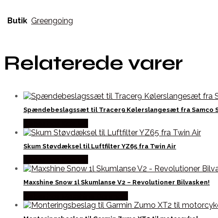
Butik
Greengoing
Relaterede varer
Spændebeslagssæt til Tracer9 Kølerslangesæt fra Samco 
Købes hos Kajs Mc
Skum Støvdæksel til Luftfilter YZ65 fra Twin Air
Købes hos Kajs Mc
Maxshine Snow 1l Skumlanse V2 – Revolutioner Bilvasken!
Købes hos Maxshine Danmark