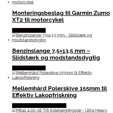
Monteringsbeslag til Garmin Zumo
XT2 til motorcykel
Købes hos Kajs Mc
Benzinslange 7,5×13,5 mm –
Slidstærk og modstandsdygtig
Købes hos Kajs Mc
Mellemhård Polerskive 155mm til
Effektiv Lakopfriskning
Købes hos Maxshine Danmark