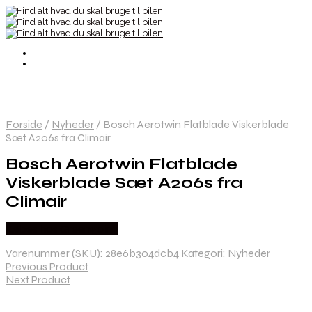
Forside
/
Nyheder
/
Bosch Aerotwin Flatblade Viskerblade
Sæt A206s fra Climair
Bosch Aerotwin Flatblade
Viskerblade Sæt A206s fra
Climair
Købes hos Greengoing
Varenummer (SKU):
28e6b304dcb4
Kategori:
Nyheder
Previous Product
Next Product