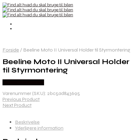
Forside
/
Beeline Moto II Universal Holder til Styrmontering
Beeline Moto II Universal Holder
til Styrmontering
Købes hos Kajs Mc
Varenummer (SKU):
2bc5ad843695
Previous Product
Next Product
Beskrivelse
Yderligere information