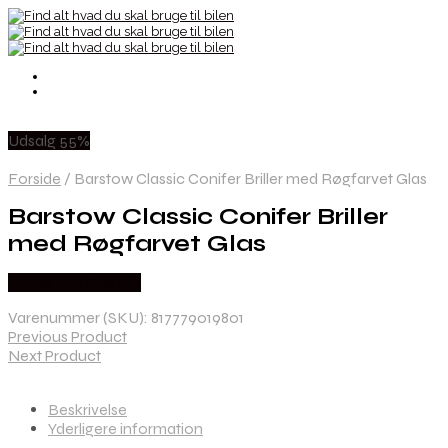
Udsalg 55%
Forside
/
Barstow Classic Conifer Briller med Røgfarvet Glas
Barstow Classic Conifer Briller
med Røgfarvet Glas
Købes hos Kajs Mc
Varenummer (SKU):
817779019801
Previous Product
Next Product
Beskrivelse
Yderligere information