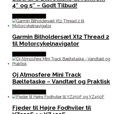
4″ og 5″ – Godt Tilbud!
Købes hos Kajs Mc
Garmin Bilholdersæt Xt2 Thread 2
til Motorcykelnavigator
Købes hos Kajs Mc
Oj Atmosfere Mini Track
Bæltetaske – Vandtæt og Praktisk
Købes hos Kajs Mc
Fjeder til Højre Fodhviler til