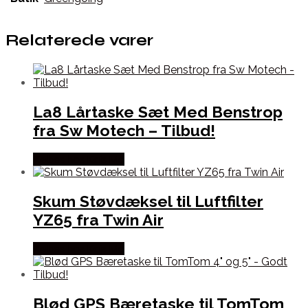
Relaterede varer
La8 Lårtaske Sæt Med Benstrop
fra Sw Motech – Tilbud!
Købes hos Kajs Mc
Skum Støvdæksel til Luftfilter
YZ65 fra Twin Air
Købes hos Kajs Mc
Blød GPS Bæretaske til TomTom