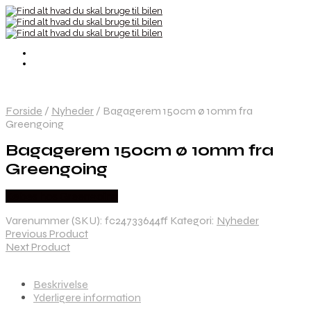
Forside
/
Nyheder
/
Bagagerem 150cm ø 10mm fra
Greengoing
Bagagerem 150cm ø 10mm fra
Greengoing
Købes hos Greengoing
Varenummer (SKU):
fc24733644ff
Kategori:
Nyheder
Previous Product
Next Product
Beskrivelse
Yderligere information