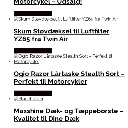
Motorcykel – Udsalg!
Købes hos Kajs Mc
Skum Støvdæksel til Luftfilter
YZ65 fra Twin Air
Købes hos Kajs Mc
Ogio Razor Lårtaske Stealth Sort –
Perfekt til Motorcykler
Købes hos Kajs Mc
Maxshine Dæk- og Tæppebørste –
Kvalitet til Dine Dæk