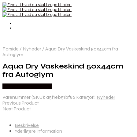
Forside
/
Nyheder
/
Aqua Dry Vaskeskind 50x44cm fra
Autoglym
Aqua Dry Vaskeskind 50x44cm
fra Autoglym
Købes hos Greengoing
Varenummer (SKU):
a5f1eb51bf86
Kategori:
Nyheder
Previous Product
Next Product
Beskrivelse
Yderligere information