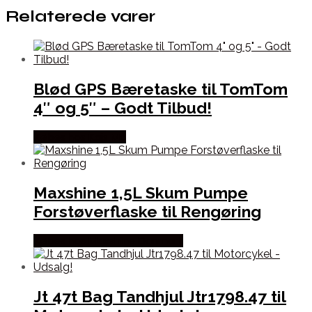
Relaterede varer
Blød GPS Bæretaske til TomTom
4″ og 5″ – Godt Tilbud!
Købes hos Kajs Mc
Maxshine 1,5L Skum Pumpe
Forstøverflaske til Rengøring
Købes hos Maxshine Danmark
Jt 47t Bag Tandhjul Jtr1798.47 til