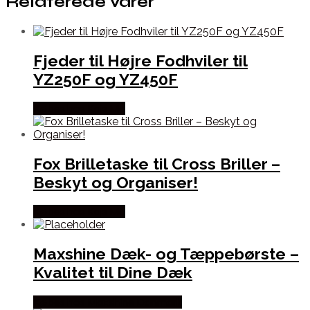
Relaterede varer
Fjeder til Højre Fodhviler til
YZ250F og YZ450F
Købes hos Kajs Mc
Fox Brilletaske til Cross Briller –
Beskyt og Organiser!
Købes hos Kajs Mc
Maxshine Dæk- og Tæppebørste –
Kvalitet til Dine Dæk
Købes hos Maxshine Danmark