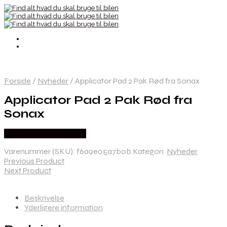
Forside
/
Nyheder
/
Applicator Pad 2 Pak Rød fra Sonax
Applicator Pad 2 Pak Rød fra
Sonax
Købes hos Greengoing
Varenummer (SKU):
f6a9e05a7b0b
Kategori:
Nyheder
Previous Product
Next Product
Beskrivelse
Yderligere information