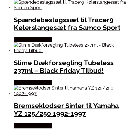
Spændebeslagssæt til Tracer9
Kølerslangesæt fra Samco Sport
Købes hos Kajs Mc
Slime Dækforsegling Tubeless
237ml – Black Friday Tilbud!
Købes hos Kajs Mc
Bremseklodser Sinter til Yamaha
YZ 125/250 1992-1997
Købes hos Kajs Mc