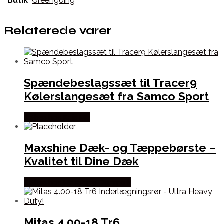
Butik
Greengoing
Relaterede varer
Spændebeslagssæt til Tracer9
Kølerslangesæt fra Samco Sport
Købes hos Kajs Mc
Maxshine Dæk- og Tæppebørste –
Kvalitet til Dine Dæk
Købes hos Maxshine Danmark
Mitas 4.00-18 Tr6