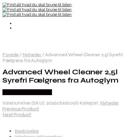
Forside
/
Nyheder
/
Advanced Wheel Cleaner 2,5l Syrefri
Fælgrens fra Autoglym
Advanced Wheel Cleaner 2,5l
Syrefri Fælgrens fra Autoglym
Købes hos Greengoing
Varenummer (SKU):
2c96cb66109b
Kategori:
Nyheder
Previous Product
Next Product
Beskrivelse
Yderligere information