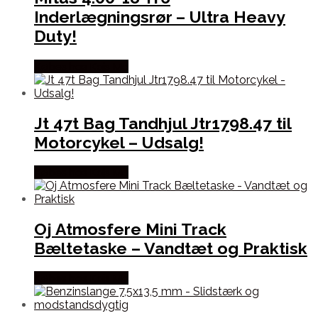
Inderlægningsrør – Ultra Heavy
Duty!
Købes hos Kajs Mc
Jt 47t Bag Tandhjul Jtr1798.47 til
Motorcykel – Udsalg!
Købes hos Kajs Mc
Oj Atmosfere Mini Track
Bæltetaske – Vandtæt og Praktisk
Købes hos Kajs Mc