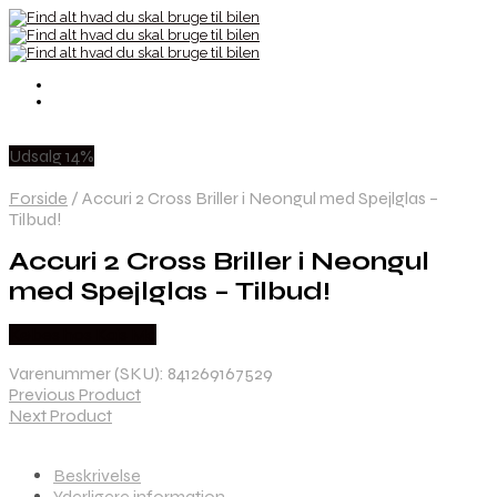
Udsalg 14%
Forside
/
Accuri 2 Cross Briller i Neongul med Spejlglas –
Tilbud!
Accuri 2 Cross Briller i Neongul
med Spejlglas – Tilbud!
Købes hos Kajs Mc
Varenummer (SKU):
841269167529
Previous Product
Next Product
Beskrivelse
Yderligere information