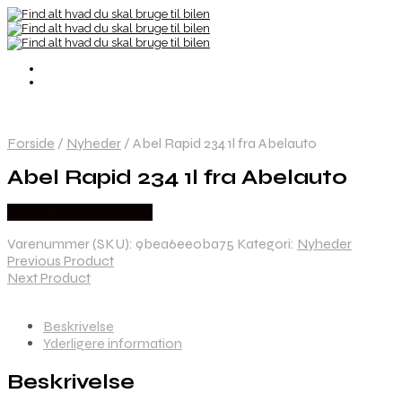
Forside
/
Nyheder
/
Abel Rapid 234 1l fra Abelauto
Abel Rapid 234 1l fra Abelauto
Købes hos Greengoing
Varenummer (SKU):
9bea6ee0ba75
Kategori:
Nyheder
Previous Product
Next Product
Beskrivelse
Yderligere information
Beskrivelse