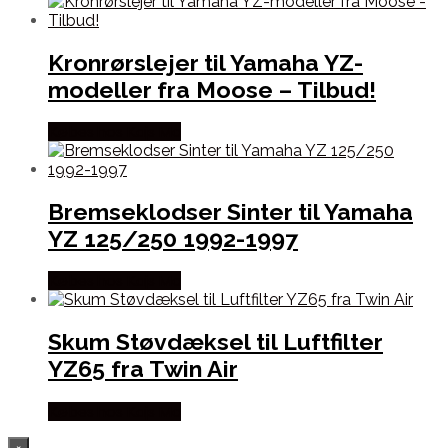
Kronrørslejer til Yamaha YZ-
modeller fra Moose – Tilbud!
Købes hos Kajs Mc
Bremseklodser Sinter til Yamaha
YZ 125/250 1992-1997
Købes hos Kajs Mc
Skum Støvdæksel til Luftfilter
YZ65 fra Twin Air
Købes hos Kajs Mc
×