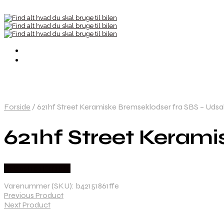
Forside
/
621hf Street Keramiske Bremseklodser fra SBS – Udsa
621hf Street Kerami
Købes hos Kajs Mc
Varenummer (SKU):
b42151861ffe
Previous Product
Next Product