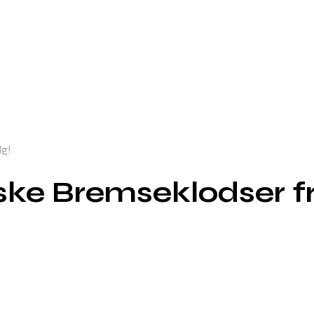
lg!
ske Bremseklodser f