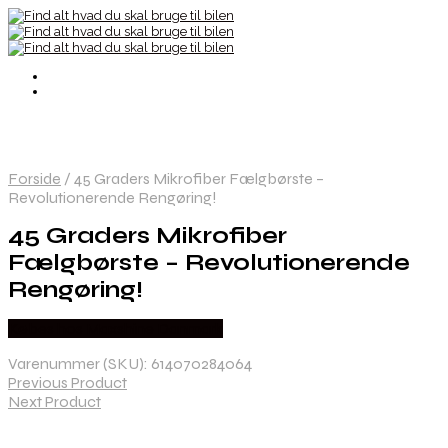
Forside
/
45 Graders Mikrofiber Fælgbørste –
Revolutionerende Rengøring!
45 Graders Mikrofiber
Fælgbørste – Revolutionerende
Rengøring!
Købes hos Maxshine Danmark
Varenummer (SKU):
614070284064
Previous Product
Next Product