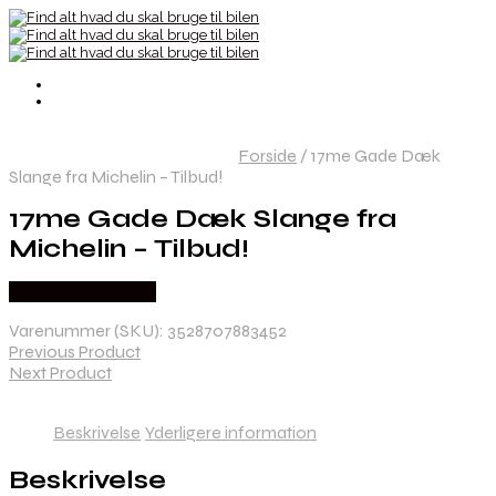
Forside
/
17me Gade Dæk
Slange fra Michelin – Tilbud!
17me Gade Dæk Slange fra
Michelin – Tilbud!
Købes hos Kajs Mc
Varenummer (SKU):
3528707883452
Previous Product
Next Product
Beskrivelse
Yderligere information
Beskrivelse