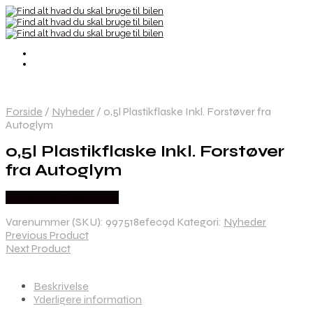
Forside
/
Nyheder
/
0,5l Plastikflaske Inkl. Forstøver fra
Autoglym
0,5l Plastikflaske Inkl. Forstøver
fra Autoglym
Købes hos Greengoing
Varenummer (SKU):
997518efec9d
Kategori:
Nyheder
Previous Product
Next Product
Beskrivelse
Yderligere information