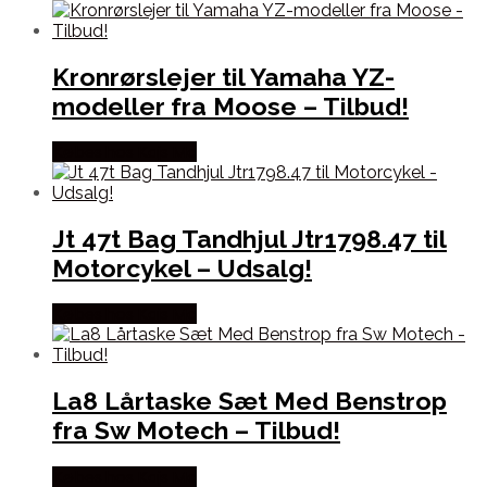
Kronrørslejer til Yamaha YZ-
modeller fra Moose – Tilbud!
Købes hos Kajs Mc
Jt 47t Bag Tandhjul Jtr1798.47 til
Motorcykel – Udsalg!
Købes hos Kajs Mc
La8 Lårtaske Sæt Med Benstrop
fra Sw Motech – Tilbud!
Købes hos Kajs Mc