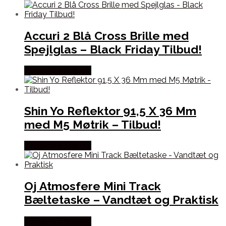
Accuri 2 Blå Cross Brille med
Spejlglas – Black Friday Tilbud!
Købes hos Kajs Mc
Shin Yo Reflektor 91,5 X 36 Mm
med M5 Møtrik – Tilbud!
Købes hos Kajs Mc
Oj Atmosfere Mini Track
Bæltetaske – Vandtæt og Praktisk
Købes hos Kajs Mc